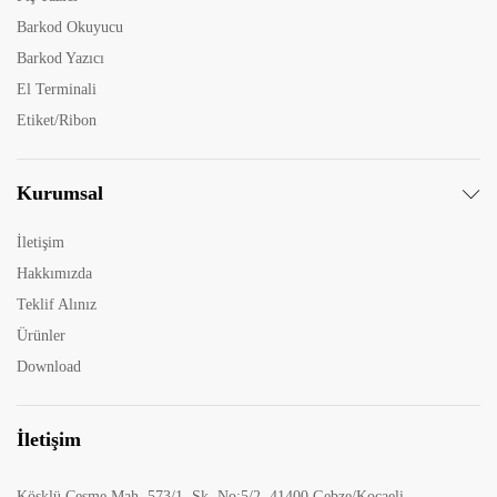
Barkod Okuyucu
Barkod Yazıcı
El Terminali
Etiket/Ribon
Kurumsal
İletişim
Hakkımızda
Teklif Alınız
Ürünler
Download
İletişim
Köşklü Çeşme Mah, 573/1. Sk. No:5/2, 41400 Gebze/Kocaeli