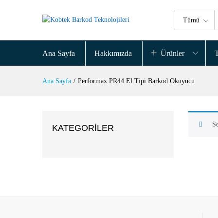
Tümü
Ana Sayfa
Hakkımızda
Ürünler
T
Ana Sayfa
/
Performax PR44 El Tipi Barkod Okuyucu
Se
KATEGORILER